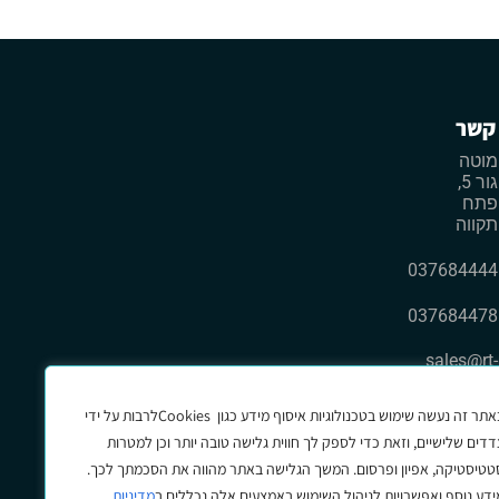
קשר
מוטה
גור 5,
פתח
תקווה
037684444
037684478
sales@rt-
ltd.com
אתר זה נעשה שימוש בטכנולוגיות איסוף מידע כגון
Cookies
לרבות על ידי
דדים שלישיים, וזאת כדי לספק לך חווית גלישה טובה יותר וכן למטרות
טטיסטיקה, אפיון ופרסום
.
המשך הגלישה באתר מהווה את הסכמתך לכך.
ידע נוסף ואפשרויות לניהול השימוש באמצעים אלה נכללים ב
מדיניות