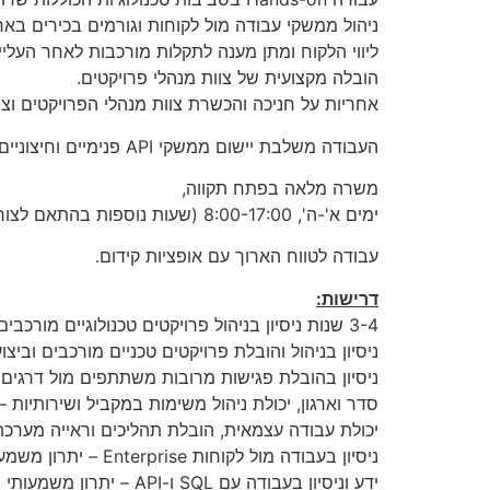
ניהול ממשקי עבודה מול לקוחות וגורמים בכירים בארג
ליווי הלקוח ומתן מענה לתקלות מורכבות לאחר העלייה
הובלה מקצועית של צוות מנהלי פרויקטים.
אחריות על חניכה והכשרת צוות מנהלי הפרויקטים וצו
העבודה משלבת יישום ממשקי API פנימיים וחיצוניים, עבודה עם בסיסי נתונים (SQL), שרתים ו-Apache, וכן שימוש בכלים כגון Jira, Confluence, Monday ו-Postman.
משרה מלאה בפתח תקווה,
ימים א'-ה', 8:00-17:00 (שעות נוספות בהתאם לצורך).
עבודה לטווח הארוך עם אופציות קידום.
דרישות:
3-4 שנות ניסיון בניהול פרויקטים טכנולוגיים מורכבים – חובה
ניסיון בניהול והובלת פרויקטים טכניים מורכבים וביצו
ניסיון בהובלת פגישות מרובות משתתפים מול דרגים 
סדר וארגון, יכולת ניהול משימות במקביל ושירותיות –
יכולת עבודה עצמאית, הובלת תהליכים וראייה מערכת
ניסיון בעבודה מול לקוחות Enterprise – יתרון משמעותי.
ידע וניסיון בעבודה עם SQL ו-API – יתרון משמעותי